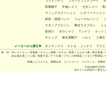
コックシャツ
ブラックコックコート
和風帽子
半袖シャツ
七分シャツ
長
ウィングカラーシャツ
レディースシャツ
厨房・調理パンツ
フォーマルパンツ
スタッフブルゾン
胸当てエプロン
シ
前掛け
ポロシャツ
Tシャツ
カット
キャップ
衛生用帽子
ベルト
三角巾
メーカーから探す▶
ボンマックス
チトセ
ジンナイ
アイト
和・洋・中レストラン／居酒屋／カフェ／旅館／ホテル／割烹／とんかつ屋／焼き鳥屋／
好み焼き屋／パン屋／和菓子店／ケーキ屋／フランス料理店／イタリア料理店／
和風ユニフォーム、調理白衣、コックコート、ジャケット、作務衣
Copyright(C)2011 -
当サイトの内容の一部また