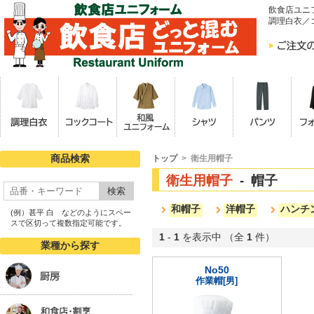
飲食店ユニ
調理白衣／
商品検索
トップ
> 衛生用帽子
衛生用帽子
- 帽子
検索
和帽子
洋帽子
ハンチ
(例）甚平 白 などのようにスペー
スで区切って複数指定可能です。
1
-
1
を表示中 （全
1
件）
業種から探す
No50
作業帽[男]