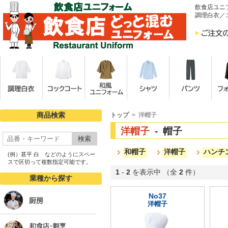
飲食店ユニ
調理白衣／
商品検索
トップ
> 洋帽子
洋帽子
- 帽子
検索
和帽子
洋帽子
ハンチ
(例）甚平 白 などのようにスペー
スで区切って複数指定可能です。
1
-
2
を表示中 （全
2
件）
業種から探す
No37
洋帽子