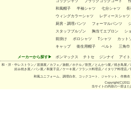
コックシャツ
ブラックコックコート
和風帽子
半袖シャツ
七分シャツ
長
ウィングカラーシャツ
レディースシャツ
厨房・調理パンツ
フォーマルパンツ
スタッフブルゾン
胸当てエプロン
シ
前掛け
ポロシャツ
Tシャツ
カット
キャップ
衛生用帽子
ベルト
三角巾
メーカーから探す▶
ボンマックス
チトセ
ジンナイ
アイト
和・洋・中レストラン／居酒屋／カフェ／旅館／ホテル／割烹／とんかつ屋／焼き鳥屋／
好み焼き屋／パン屋／和菓子店／ケーキ屋／フランス料理店／イタリア料理店／
和風ユニフォーム、調理白衣、コックコート、ジャケット、作務衣
Copyright(C)2011 -
当サイトの内容の一部また