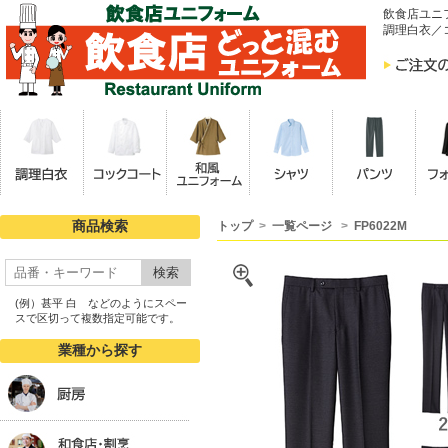
飲食店ユニ
調理白衣／
商品検索
トップ
>
一覧ページ
>
FP6022M
検索
(例）甚平 白 などのようにスペー
スで区切って複数指定可能です。
業種から探す