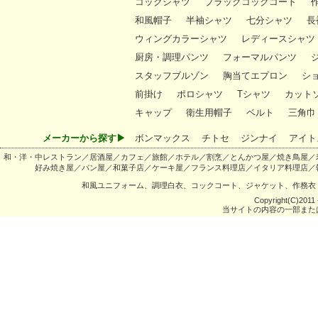
コックシャツ
ブラックコックコート
和風帽子
半袖シャツ
七分シャツ
長
ウィングカラーシャツ
レディースシャツ
厨房・調理パンツ
フォーマルパンツ
スタッフブルゾン
胸当てエプロン
シ
前掛け
ポロシャツ
Tシャツ
カット
キャップ
衛生用帽子
ベルト
三角巾
メーカーから探す▶
ボンマックス
チトセ
ジンナイ
アイト
和・洋・中レストラン／居酒屋／カフェ／旅館／ホテル／割烹／とんかつ屋／焼き鳥屋／
好み焼き屋／パン屋／和菓子店／ケーキ屋／フランス料理店／イタリア料理店／
和風ユニフォーム、調理白衣、コックコート、ジャケット、作務衣
Copyright(C)2011 -
当サイトの内容の一部また