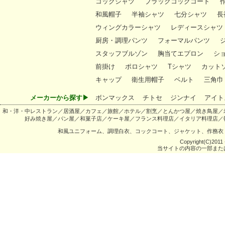
コックシャツ
ブラックコックコート
和風帽子
半袖シャツ
七分シャツ
長
ウィングカラーシャツ
レディースシャツ
厨房・調理パンツ
フォーマルパンツ
スタッフブルゾン
胸当てエプロン
シ
前掛け
ポロシャツ
Tシャツ
カット
キャップ
衛生用帽子
ベルト
三角巾
メーカーから探す▶
ボンマックス
チトセ
ジンナイ
アイト
和・洋・中レストラン／居酒屋／カフェ／旅館／ホテル／割烹／とんかつ屋／焼き鳥屋／
好み焼き屋／パン屋／和菓子店／ケーキ屋／フランス料理店／イタリア料理店／
和風ユニフォーム、調理白衣、コックコート、ジャケット、作務衣
Copyright(C)2011 -
当サイトの内容の一部また