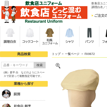
飲食店ユニ
調理白衣／
商品検索
トップ
>
一覧ページ
>
FA9672
検索
(例）甚平 白 などのようにスペー
スで区切って複数指定可能です。
業種から探す