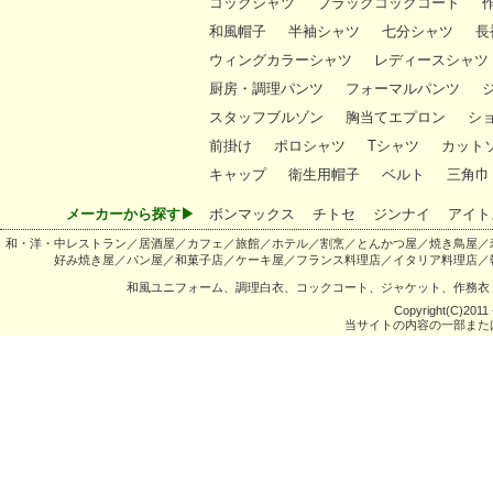
コックシャツ
ブラックコックコート
和風帽子
半袖シャツ
七分シャツ
長
ウィングカラーシャツ
レディースシャツ
厨房・調理パンツ
フォーマルパンツ
スタッフブルゾン
胸当てエプロン
シ
前掛け
ポロシャツ
Tシャツ
カット
キャップ
衛生用帽子
ベルト
三角巾
メーカーから探す▶
ボンマックス
チトセ
ジンナイ
アイト
和・洋・中レストラン／居酒屋／カフェ／旅館／ホテル／割烹／とんかつ屋／焼き鳥屋／
好み焼き屋／パン屋／和菓子店／ケーキ屋／フランス料理店／イタリア料理店／
和風ユニフォーム、調理白衣、コックコート、ジャケット、作務衣
Copyright(C)2011 -
当サイトの内容の一部また