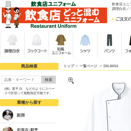
飲食店ユニ
調理白衣／
商品検索
トップ
>
一覧ページ
>
DN-8054
検索
(例）甚平 白 などのようにスペー
スで区切って複数指定可能です。
業種から探す