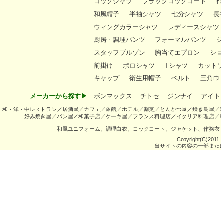
コックシャツ
ブラックコックコート
和風帽子
半袖シャツ
七分シャツ
長
ウィングカラーシャツ
レディースシャツ
厨房・調理パンツ
フォーマルパンツ
スタッフブルゾン
胸当てエプロン
シ
前掛け
ポロシャツ
Tシャツ
カット
キャップ
衛生用帽子
ベルト
三角巾
メーカーから探す▶
ボンマックス
チトセ
ジンナイ
アイト
和・洋・中レストラン／居酒屋／カフェ／旅館／ホテル／割烹／とんかつ屋／焼き鳥屋／
好み焼き屋／パン屋／和菓子店／ケーキ屋／フランス料理店／イタリア料理店／
和風ユニフォーム、調理白衣、コックコート、ジャケット、作務衣
Copyright(C)2011 -
当サイトの内容の一部また