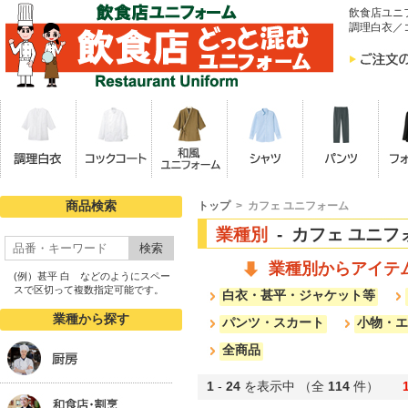
飲食店ユニ
調理白衣／
商品検索
トップ
> カフェ ユニフォーム
業種別
- カフェ ユニフ
検索
業種別からアイテ
(例）甚平 白 などのようにスペー
スで区切って複数指定可能です。
白衣・甚平・ジャケット等
業種から探す
パンツ・スカート
小物・エ
全商品
1
-
24
を表示中 （全
114
件）