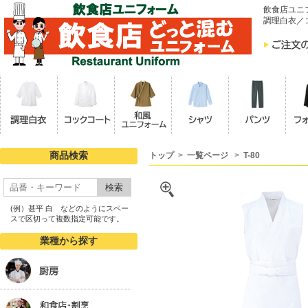
飲食店ユニ
調理白衣／
商品検索
トップ
>
一覧ページ
>
T-80
検索
(例）甚平 白 などのようにスペー
スで区切って複数指定可能です。
業種から探す