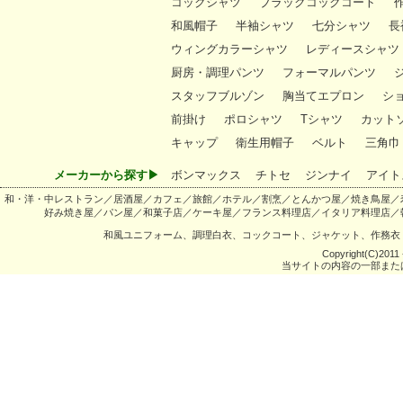
コックシャツ
ブラックコックコート
和風帽子
半袖シャツ
七分シャツ
長
ウィングカラーシャツ
レディースシャツ
厨房・調理パンツ
フォーマルパンツ
スタッフブルゾン
胸当てエプロン
シ
前掛け
ポロシャツ
Tシャツ
カット
キャップ
衛生用帽子
ベルト
三角巾
メーカーから探す▶
ボンマックス
チトセ
ジンナイ
アイト
和・洋・中レストラン／居酒屋／カフェ／旅館／ホテル／割烹／とんかつ屋／焼き鳥屋／
好み焼き屋／パン屋／和菓子店／ケーキ屋／フランス料理店／イタリア料理店／
和風ユニフォーム、調理白衣、コックコート、ジャケット、作務衣
Copyright(C)2011 -
当サイトの内容の一部また